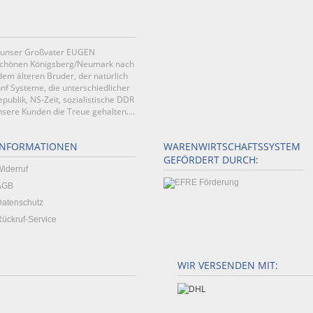
it unser Großvater EUGEN
schönen Königsberg/Neumark nach
em älteren Bruder, der natürlich
f Systeme, die unterschiedlicher
publik, NS-Zeit, sozialistische DDR
ere Kunden die Treue gehalten....
INFORMATIONEN
WARENWIRTSCHAFTSSYSTEM
GEFÖRDERT DURCH:
iderruf
AGB
Datenschutz
ückruf-Service
WIR VERSENDEN MIT: